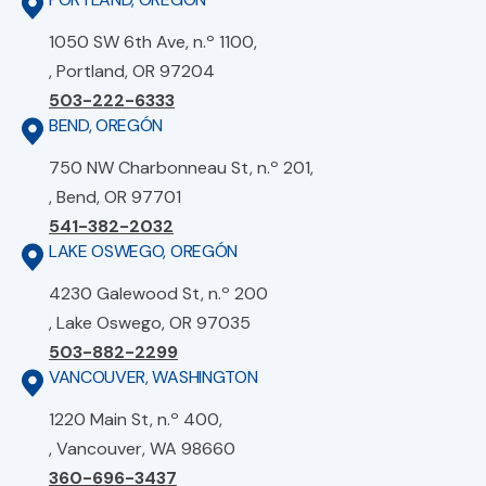
1050 SW 6th Ave, n.º 1100,
, Portland, OR 97204
503-222-6333
BEND, OREGÓN
750 NW Charbonneau St, n.º 201,
, Bend, OR 97701
541-382-2032
LAKE OSWEGO, OREGÓN
4230 Galewood St, n.º 200
, Lake Oswego, OR 97035
503-882-2299
VANCOUVER, WASHINGTON
1220 Main St, n.º 400,
, Vancouver, WA 98660
360-696-3437