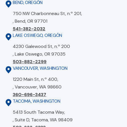
BEND, OREGÓN
750 NW Charbonneau St, n.º 201,
, Bend, OR 97701
541-382-2032
LAKE OSWEGO, OREGÓN
4230 Galewood St, n.º 200
, Lake Oswego, OR 97035
503-882-2299
VANCOUVER, WASHINGTON
1220 Main St, n.º 400,
, Vancouver, WA 98660
360-696-3437
TACOMA, WASHINGTON
5413 South Tacoma Way,
, Suite D, Tacoma, WA 98409