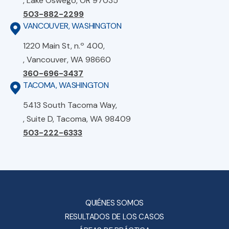
, Lake Oswego, OR 97035
503-882-2299
VANCOUVER, WASHINGTON
1220 Main St, n.º 400,
, Vancouver, WA 98660
360-696-3437
TACOMA, WASHINGTON
5413 South Tacoma Way,
, Suite D, Tacoma, WA 98409
503-222-6333
QUIÉNES SOMOS
RESULTADOS DE LOS CASOS