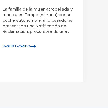
El 6 
se es
La familia de la mujer atropellada y
Nueva
muerta en Tempe (Arizona) por un
Ahora
coche autónomo el año pasado ha
vícti
presentado una Notificación de
deman
Reclamación, precursora de una...
SEGUI
SEGUIR LEYENDO