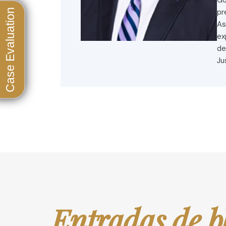
Go
pr
As
ex
de
Ju
Entradas de b