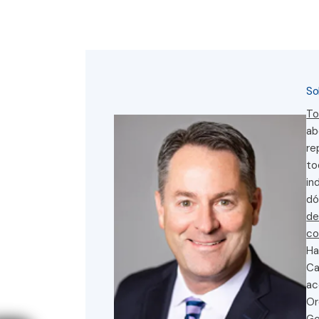
So
To
ab
re
to
in
dó
de
co
Ha
Ca
ac
Or