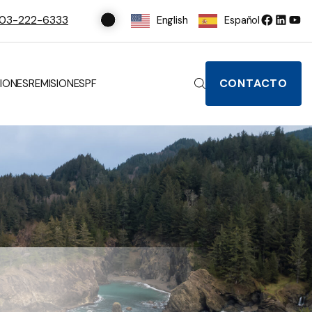
03-222-6333
English
Español
CONTACTO
IONES
REMISIONES
PF