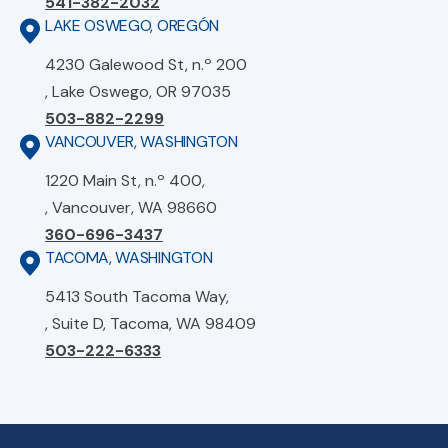
541-382-2032
LAKE OSWEGO, OREGÓN
4230 Galewood St, n.º 200
, Lake Oswego, OR 97035
503-882-2299
VANCOUVER, WASHINGTON
1220 Main St, n.º 400,
, Vancouver, WA 98660
360-696-3437
TACOMA, WASHINGTON
5413 South Tacoma Way,
, Suite D, Tacoma, WA 98409
503-222-6333