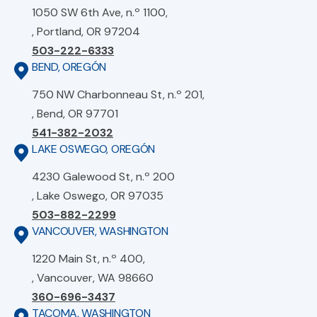
1050 SW 6th Ave, n.º 1100,
, Portland, OR 97204
503-222-6333
BEND, OREGÓN
750 NW Charbonneau St, n.º 201,
, Bend, OR 97701
541-382-2032
LAKE OSWEGO, OREGÓN
4230 Galewood St, n.º 200
, Lake Oswego, OR 97035
503-882-2299
VANCOUVER, WASHINGTON
1220 Main St, n.º 400,
, Vancouver, WA 98660
360-696-3437
TACOMA, WASHINGTON