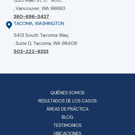
1220 Main St, n.º 400,
, Vancouver, WA 98660
360-696-3437
TACOMA, WASHINGTON
5413 South Tacoma Way,
, Suite D, Tacoma, WA 98409
503-222-6333
QUIÉNES SOMOS
RESULTADOS DE LOS CASOS
ÁREAS DE PRÁCTICA
BLOG
TESTIMONIOS
UBICACIONES