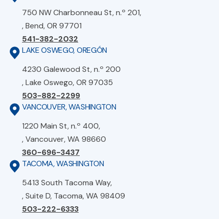
750 NW Charbonneau St, n.º 201,
, Bend, OR 97701
541-382-2032
LAKE OSWEGO, OREGÓN
4230 Galewood St, n.º 200
, Lake Oswego, OR 97035
503-882-2299
VANCOUVER, WASHINGTON
1220 Main St, n.º 400,
, Vancouver, WA 98660
360-696-3437
TACOMA, WASHINGTON
5413 South Tacoma Way,
, Suite D, Tacoma, WA 98409
503-222-6333