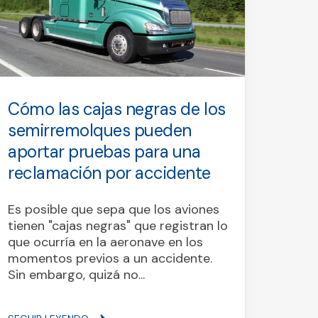
Cómo las cajas negras de los
Inte
semirremolques pueden
muc
aportar pruebas para una
utili
reclamación por accidente
Todo 
algun
Es posible que sepa que los aviones
condu
tienen "cajas negras" que registran lo
repen
que ocurría en la aeronave en los
el in
momentos previos a un accidente.
de la
Sin embargo, quizá no...
señali