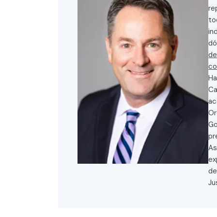
re
to
in
dó
de
co
Ha
Ca
ac
Or
Go
pr
As
ex
de
Ju