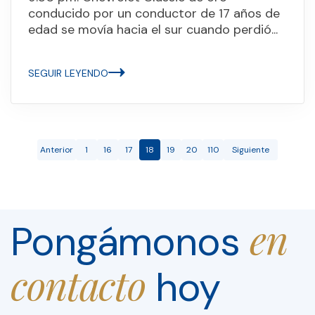
conducido por un conductor de 17 años de
edad se movía hacia el sur cuando perdió...
SEGUIR LEYENDO
Anterior
1
16
17
18
19
20
110
Siguiente
en
Pongámonos
contacto
hoy