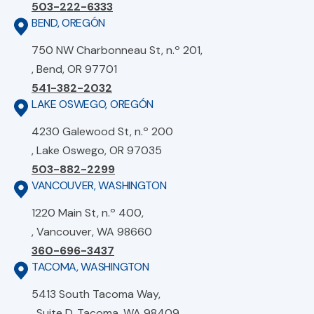
503-222-6333
BEND, OREGÓN
750 NW Charbonneau St, n.º 201,
, Bend, OR 97701
541-382-2032
LAKE OSWEGO, OREGÓN
4230 Galewood St, n.º 200
, Lake Oswego, OR 97035
503-882-2299
VANCOUVER, WASHINGTON
1220 Main St, n.º 400,
, Vancouver, WA 98660
360-696-3437
TACOMA, WASHINGTON
5413 South Tacoma Way,
, Suite D, Tacoma, WA 98409