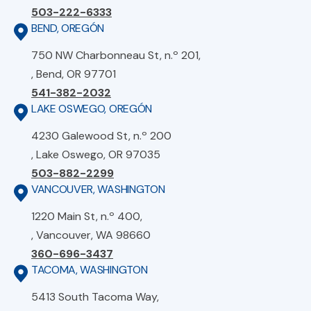
503-222-6333
BEND, OREGÓN
750 NW Charbonneau St, n.º 201,
, Bend, OR 97701
541-382-2032
LAKE OSWEGO, OREGÓN
4230 Galewood St, n.º 200
, Lake Oswego, OR 97035
503-882-2299
VANCOUVER, WASHINGTON
1220 Main St, n.º 400,
, Vancouver, WA 98660
360-696-3437
TACOMA, WASHINGTON
5413 South Tacoma Way,