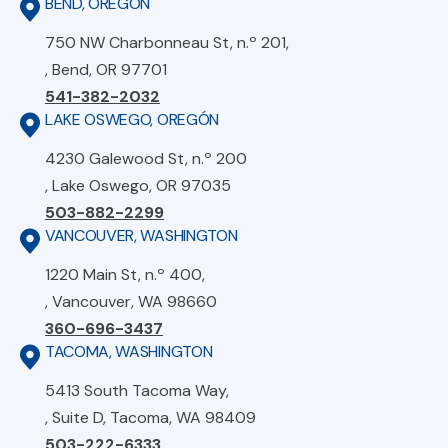
BEND, OREGÓN
750 NW Charbonneau St, n.º 201,
, Bend, OR 97701
541-382-2032
LAKE OSWEGO, OREGÓN
4230 Galewood St, n.º 200
, Lake Oswego, OR 97035
503-882-2299
VANCOUVER, WASHINGTON
1220 Main St, n.º 400,
, Vancouver, WA 98660
360-696-3437
TACOMA, WASHINGTON
5413 South Tacoma Way,
, Suite D, Tacoma, WA 98409
503-222-6333