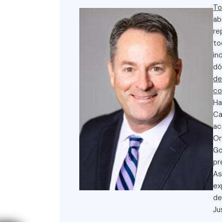
To
ab
re
to
in
dó
de
co
Ha
Ca
ac
Or
Go
pr
As
ex
de
Ju