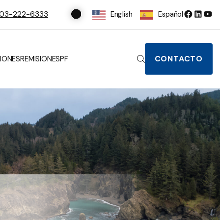
03-222-6333
English
Español
CONTACTO
IONES
REMISIONES
PF