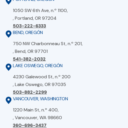
1050 SW 6th Ave, n.º 1100,
, Portland, OR 97204
503-222-6333
BEND, OREGÓN
750 NW Charbonneau St, n.º 201,
, Bend, OR 97701
541-382-2032
LAKE OSWEGO, OREGÓN
4230 Galewood St, n.º 200
, Lake Oswego, OR 97035
503-882-2299
VANCOUVER, WASHINGTON
1220 Main St, n.º 400,
, Vancouver, WA 98660
360-696-3437