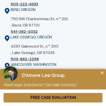
503-222-6333
BEND, OREGÓN
750 NW Charbonneau St, n.º 201,
, Bend, OR 97701
541-382-2032
LAKE OSWEGO, OREGÓN
4230 Galewood St, n.º 200
, Lake Oswego, OR 97035
503-882-2299
VANCOUVER, WASHINGTON
1220 Main St, n.º 400,
, Vancouver, WA 98660
360-696-3437
TACOMA, WASHINGTON
5413 South Tacoma Way,