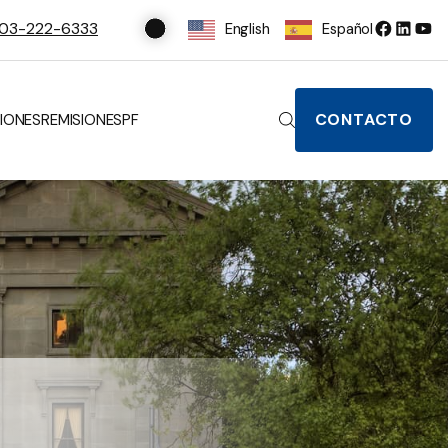
03-222-6333
English
Español
CONTACTO
IONES
REMISIONES
PF