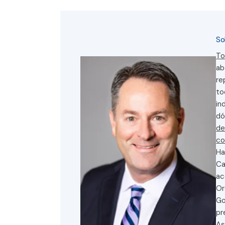
So
To
ab
re
to
in
dó
de
co
Ha
Ca
ac
Or
Go
pr
As