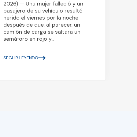
2026) — Una mujer falleció y un
de 20
pasajero de su vehículo resultó
el lun
herido el viernes por la noche
parec
después de que, al parecer, un
un ca
camión de carga se saltara un
estat
semáforo en rojo y...
Hobart
SEGUIR LEYENDO
SEGUI