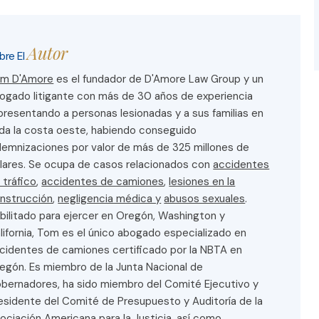
Autor
bre El
m D'Amore
es el fundador de D'Amore Law Group y un
ogado litigante con más de 30 años de experiencia
presentando a personas lesionadas y a sus familias en
da la costa oeste, habiendo conseguido
demnizaciones por valor de más de 325 millones de
lares. Se ocupa de casos relacionados con
accidentes
 tráfico
,
accidentes de camiones
,
lesiones en la
nstrucción
,
negligencia médica y
abusos sexuales
.
bilitado para ejercer en Oregón, Washington y
lifornia, Tom es el único abogado especializado en
cidentes de camiones certificado por la NBTA en
egón. Es miembro de la Junta Nacional de
bernadores, ha sido miembro del Comité Ejecutivo y
esidente del Comité de Presupuesto y Auditoría de la
ociación Americana para la Justicia, así como