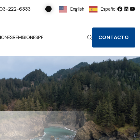
03-222-6333
English
Español
CONTACTO
IONES
REMISIONES
PF