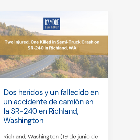
Dos heridos y un fallecido en
Un f
un accidente de camión en
entr
la SR-240 en Richland,
cami
Washington
Sno
Richland, Washington (19 de junio de
Snoqu