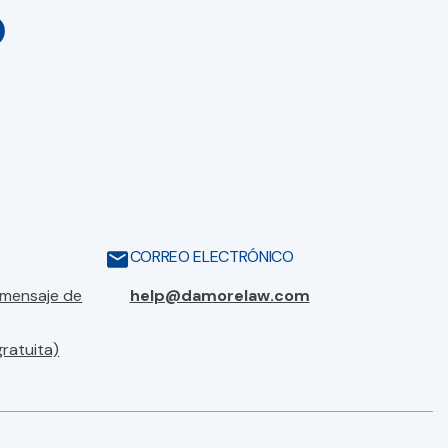
o
CORREO ELECTRÓNICO
 mensaje de
help@damorelaw.com
gratuita)