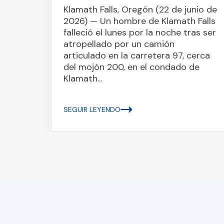
(4 de
Klamath Falls, Oregón (22 de junio de
s
2026) — Un hombre de Klamath Falls
la
falleció el lunes por la noche tras ser
e
atropellado por un camión
articulado en la carretera 97, cerca
tatal
del mojón 200, en el condado de
n...
Klamath...
SEGUIR LEYENDO