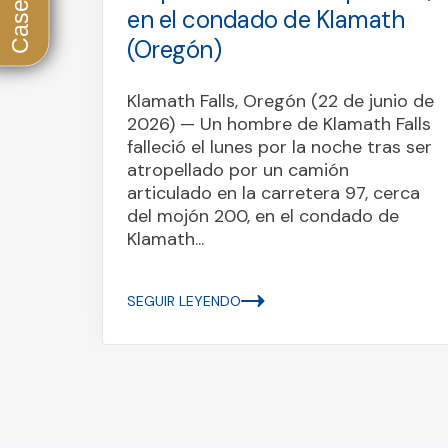
ca de
en el condado de Klamath
(Oregón)
(4 de
Klamath Falls, Oregón (22 de junio de
s
2026) — Un hombre de Klamath Falls
la
falleció el lunes por la noche tras ser
e
atropellado por un camión
articulado en la carretera 97, cerca
tatal
del mojón 200, en el condado de
n...
Klamath...
SEGUIR LEYENDO