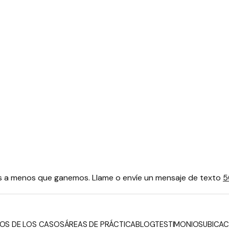
os a menos que ganemos. Llame o envíe un mensaje de texto
5
OS DE LOS CASOS
ÁREAS DE PRÁCTICA
BLOG
TESTIMONIOS
UBICAC