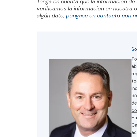
verificamos la información en nuestra o
algún dato,
póngase en contacto con n
So
To
ab
re
to
in
dó
de
co
Ha
Ca
ac
Or