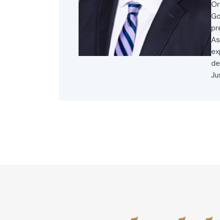
Go
pr
As
ex
de
Ju