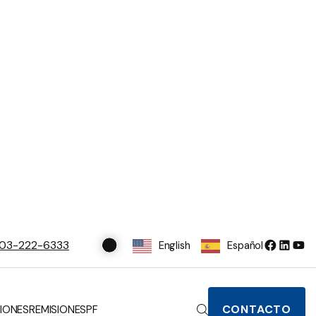
03-222-6333
English
Español
CONTACTO
IONES
REMISIONES
PF