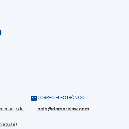
o
CORREO ELECTRÓNICO
 mensaje de
help@damorelaw.com
gratuita)