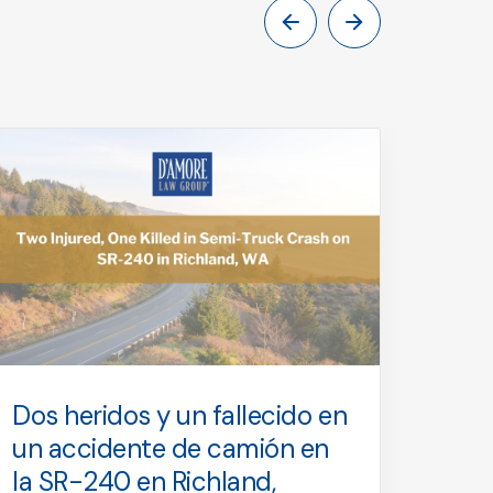
Dos heridos y un fallecido en
Un f
un accidente de camión en
entr
la SR-240 en Richland,
cami