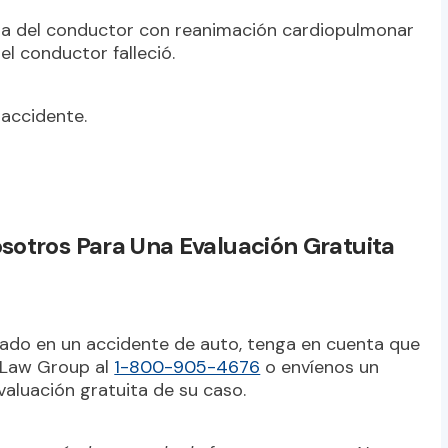
vida del conductor con reanimación cardiopulmonar
el conductor falleció.
 accidente.
otros Para Una Evaluación Gratuita
onado en un accidente de auto, tenga en cuenta que
e Law Group al
1-800-905-4676
o envíenos un
aluación gratuita de su caso.
este artículo procede de fuentes externas. No