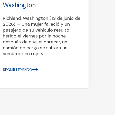
Washington
Sno
Richland, Washington (19 de junio de
Snoqu
2026) — Una mujer falleció y un
de 20
pasajero de su vehículo resultó
el lun
herido el viernes por la noche
parec
después de que, al parecer, un
un ca
camión de carga se saltara un
estat
semáforo en rojo y...
Hobart
SEGUIR LEYENDO
SEGUI