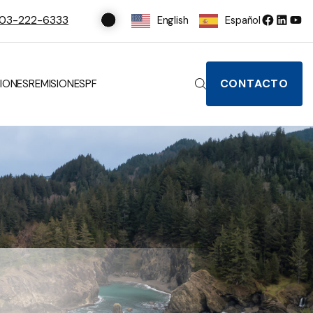
03-222-6333
English
Español
CONTACTO
IONES
REMISIONES
PF