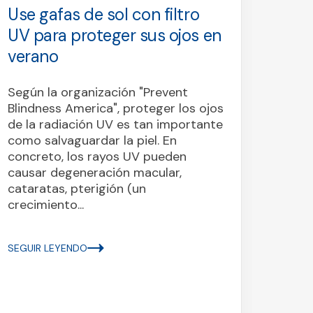
UV para proteger sus ojos en
dese
verano
dem
Labs
Según la organización "Prevent
med
Blindness America", proteger los ojos
bact
de la radiación UV es tan importante
sup
como salvaguardar la piel. En
concreto, los rayos UV pueden
paci
causar degeneración macular,
cataratas, pterigión (un
En el
crecimiento...
Advan
Circu
una d
SEGUIR LEYENDO
resid
ciego
supue