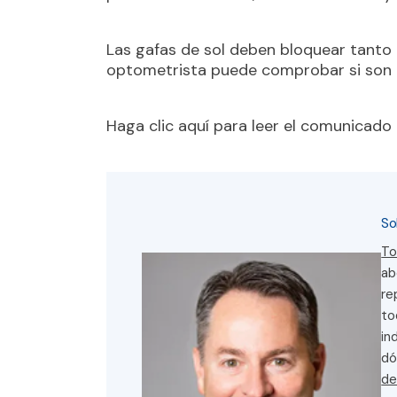
Las gafas de sol deben bloquear tanto
optometrista puede comprobar si son
Haga clic aquí para leer el comunicado
So
To
ab
re
to
in
dó
de
co