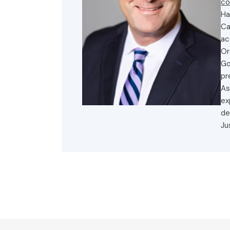
Ha
Ca
ac
Or
Go
pr
As
ex
de
Ju