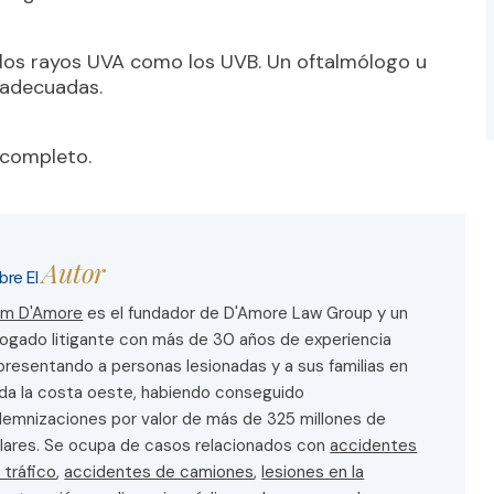
 los rayos UVA como los UVB. Un oftalmólogo u
 adecuadas.
 completo.
Autor
bre El
m D'Amore
es el fundador de D'Amore Law Group y un
ogado litigante con más de 30 años de experiencia
presentando a personas lesionadas y a sus familias en
da la costa oeste, habiendo conseguido
demnizaciones por valor de más de 325 millones de
lares. Se ocupa de casos relacionados con
accidentes
 tráfico
,
accidentes de camiones
,
lesiones en la
nstrucción
,
negligencia médica y
abusos sexuales
.