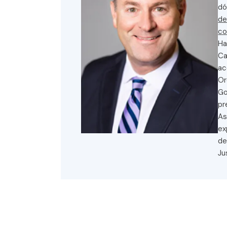
dó
de
co
Ha
Ca
ac
Or
Go
pr
As
ex
de
Ju