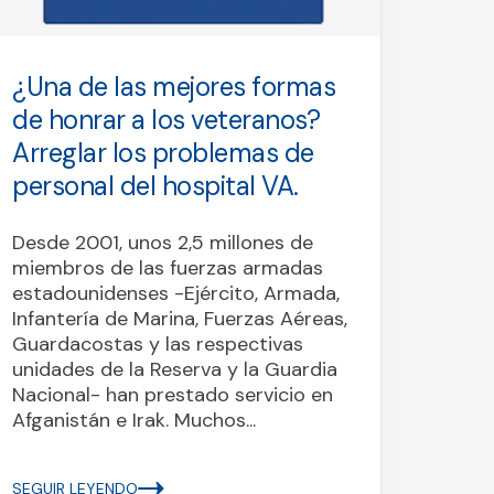
¿Una de las mejores formas
Las
de honrar a los veteranos?
debe
Arreglar los problemas de
regl
personal del hospital VA.
El 8 
en la
Desde 2001, unos 2,5 millones de
Senad
miembros de las fuerzas armadas
deten
estadounidenses -Ejército, Armada,
de Pr
Infantería de Marina, Fuerzas Aéreas,
por p
Guardacostas y las respectivas
Erik...
unidades de la Reserva y la Guardia
Nacional- han prestado servicio en
Afganistán e Irak. Muchos...
SEGUI
SEGUIR LEYENDO